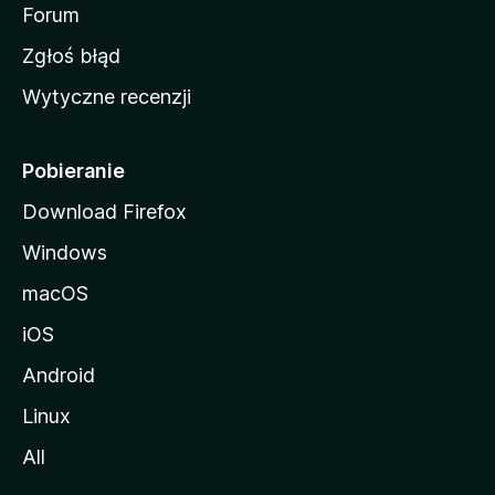
o
Forum
z
Zgłoś błąd
i
Wytyczne recenzji
l
l
i
Pobieranie
Download Firefox
Windows
macOS
iOS
Android
Linux
All