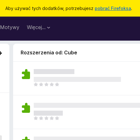
Aby używać tych dodatków, potrzebujesz
pobrać Firefoksa
.
Motywy
Więcej…
Rozszerzenia od: Cube
N
i
e
m
a
j
N
e
i
s
e
z
m