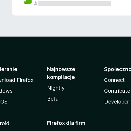
ieranie
Najnowsze
Społeczn
kompilacje
nload Firefox
Connect
Nightly
dows
Contribute
Beta
cOS
Developer
Firefox dla firm
roid