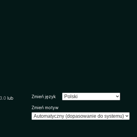
Zmień język
3.0
lub
Zmień motyw