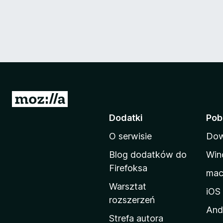
S
t
Dodatki
Pob
r
O serwisie
Dow
o
n
Blog dodatków do
Win
a
Firefoksa
ma
d
Warsztat
o
iOS
rozszerzeń
m
And
o
Strefa autora