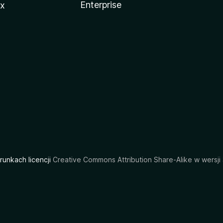
Enterprise
ux
arunkach licencji
Creative Commons Attribution Share-Alike w wersji 