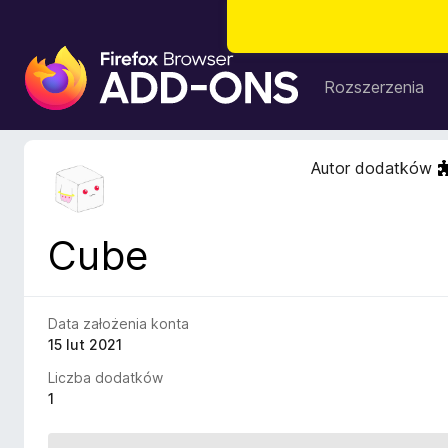
D
o
Rozszerzenia
d
a
t
Autor dodatków
k
i
d
Cube
o
p
r
z
Data założenia konta
e
15 lut 2021
g
Liczba dodatków
l
1
ą
d