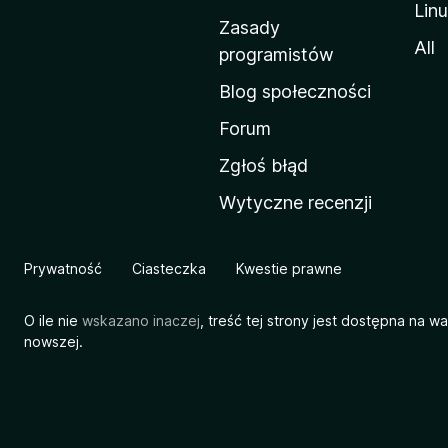
Lin
w
Zasady
a
All
programistów
M
Blog społeczności
o
z
Forum
i
Zgłoś błąd
l
Wytyczne recenzji
l
i
Prywatność
Ciasteczka
Kwestie prawne
O ile nie
wskazano inaczej
, treść tej strony jest dostępna na w
nowszej.