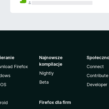
ieranie
Najnowsze
Społeczn
kompilacje
nload Firefox
Connect
Nightly
dows
Contribute
Beta
cOS
Developer
Firefox dla firm
roid