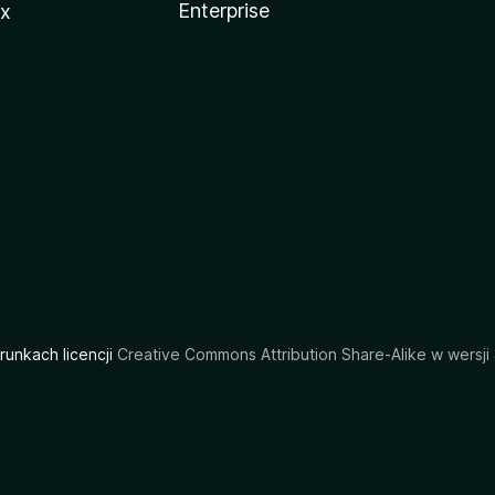
Enterprise
ux
arunkach licencji
Creative Commons Attribution Share-Alike w wersji 