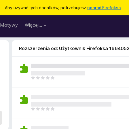
Aby używać tych dodatków, potrzebujesz
pobrać Firefoksa
.
Motywy
Więcej…
Rozszerzenia od: Użytkownik Firefoksa 166405
a
N
i
e
m
a
j
N
e
i
s
e
z
m