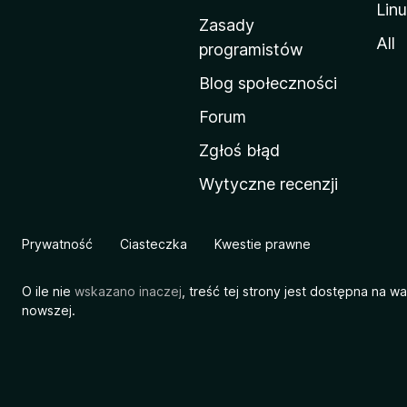
Lin
w
Zasady
a
All
programistów
M
Blog społeczności
o
z
Forum
i
Zgłoś błąd
l
Wytyczne recenzji
l
i
Prywatność
Ciasteczka
Kwestie prawne
O ile nie
wskazano inaczej
, treść tej strony jest dostępna na w
nowszej.