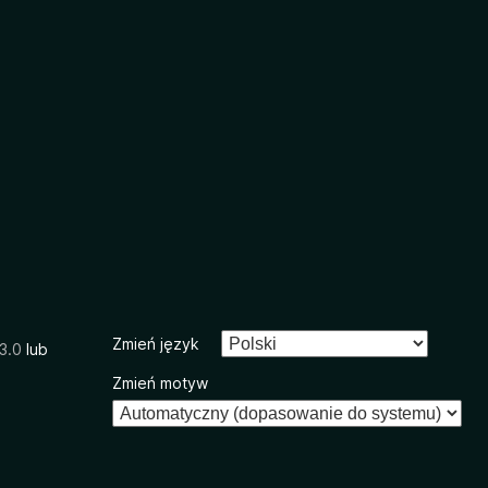
Zmień język
3.0
lub
Zmień motyw