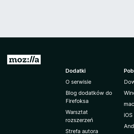
S
t
Dodatki
Pob
r
O serwisie
Dow
o
n
Blog dodatków do
Win
a
Firefoksa
ma
d
Warsztat
o
iOS
rozszerzeń
m
And
o
Strefa autora