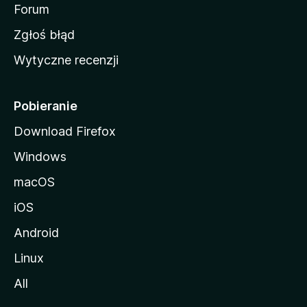
o
Forum
z
Zgłoś błąd
i
Wytyczne recenzji
l
l
i
Pobieranie
Download Firefox
Windows
macOS
iOS
Android
Linux
All