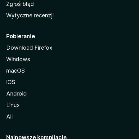
z
Zgłoś błąd
i
Wytyczne recenzji
l
l
i
Pobieranie
Download Firefox
Windows
macOS
iOS
Android
Linux
All
Najnowsze kompilacje