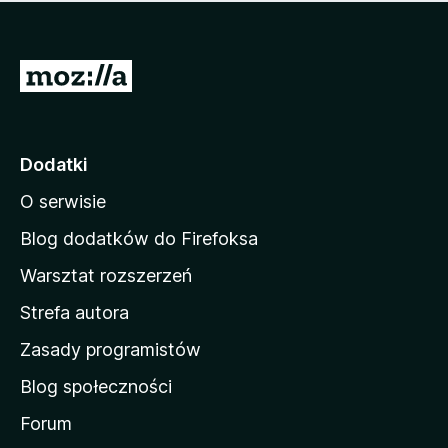
m
c
n
a
z
j
e
e
S
o
s
c
t
z
e
r
c
n
z
o
Dodatki
e
n
o
O serwisie
a
c
d
e
Blog dodatków do Firefoksa
n
o
Warsztat rozszerzeń
m
Strefa autora
o
w
Zasady programistów
a
Blog społeczności
M
o
Forum