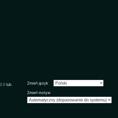
Zmień język
3.0
lub
Zmień motyw