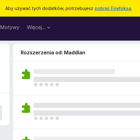
Aby używać tych dodatków, potrzebujesz
pobrać Firefoksa
.
Motywy
Więcej…
Rozszerzenia od: Maddlan
N
i
e
m
a
j
N
e
i
s
e
z
m