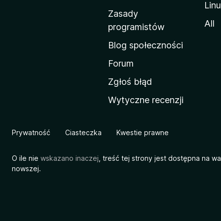
Lin
w
Zasady
a
All
programistów
M
Blog społeczności
o
z
Forum
i
Zgłoś błąd
l
Wytyczne recenzji
l
i
Prywatność
Ciasteczka
Kwestie prawne
O ile nie
wskazano inaczej
, treść tej strony jest dostępna na w
nowszej.