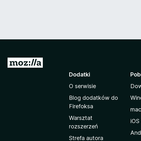
S
t
Dodatki
Pob
r
O serwisie
Dow
o
n
Blog dodatków do
Win
a
Firefoksa
ma
d
Warsztat
o
iOS
rozszerzeń
m
And
o
Strefa autora