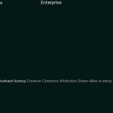
Enterprise
ux
arunkach licencji
Creative Commons Attribution Share-Alike w wersji 