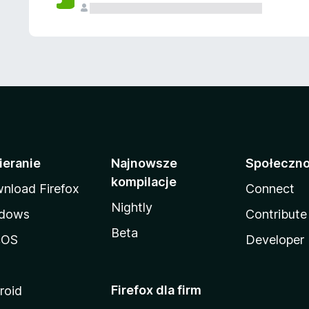
ieranie
Najnowsze
Społeczn
kompilacje
nload Firefox
Connect
Nightly
dows
Contribute
Beta
cOS
Developer
Firefox dla firm
roid