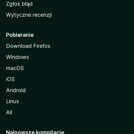
z
Zgłoś błąd
i
Wytyczne recenzji
l
l
i
Pobieranie
Download Firefox
Windows
macOS
iOS
Android
Linux
All
Najnowsze kompilacje