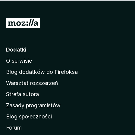
m
c
n
a
z
j
e
e
S
o
s
c
t
z
e
r
c
n
z
o
Dodatki
e
n
o
O serwisie
a
c
d
e
Blog dodatków do Firefoksa
n
o
Warsztat rozszerzeń
m
Strefa autora
o
w
Zasady programistów
a
Blog społeczności
M
o
Forum