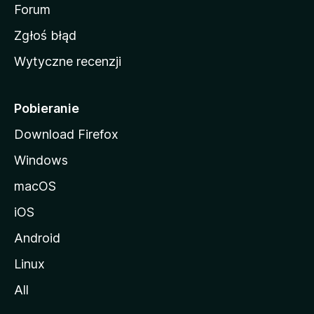
o
Forum
z
Zgłoś błąd
i
Wytyczne recenzji
l
l
i
Pobieranie
Download Firefox
Windows
macOS
iOS
Android
Linux
All