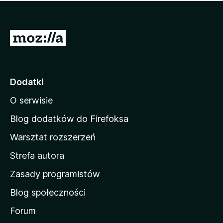
m
c
n
a
z
j
e
e
S
o
s
c
t
z
e
r
c
n
z
o
Dodatki
e
n
o
O serwisie
a
c
d
e
Blog dodatków do Firefoksa
n
o
Warsztat rozszerzeń
m
Strefa autora
o
w
Zasady programistów
a
Blog społeczności
M
o
Forum