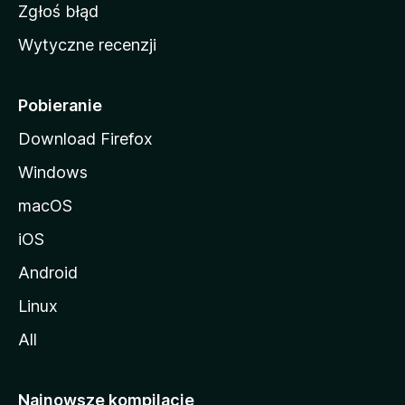
z
Zgłoś błąd
i
Wytyczne recenzji
l
l
i
Pobieranie
Download Firefox
Windows
macOS
iOS
Android
Linux
All
Najnowsze kompilacje