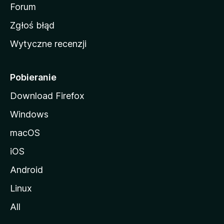
o
Forum
z
Zgłoś błąd
i
Wytyczne recenzji
l
l
i
Pobieranie
Download Firefox
Windows
macOS
iOS
Android
Linux
All