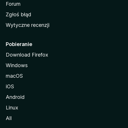
o
Forum
z
Zgłoś błąd
i
Wytyczne recenzji
l
l
i
Pobieranie
Download Firefox
Windows
macOS
iOS
Android
Linux
All