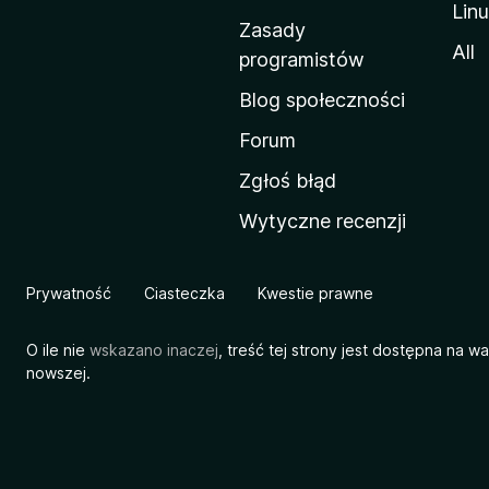
Lin
w
Zasady
a
All
programistów
M
Blog społeczności
o
z
Forum
i
Zgłoś błąd
l
Wytyczne recenzji
l
i
Prywatność
Ciasteczka
Kwestie prawne
O ile nie
wskazano inaczej
, treść tej strony jest dostępna na w
nowszej.