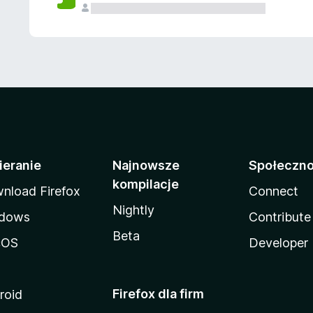
ieranie
Najnowsze
Społeczn
kompilacje
nload Firefox
Connect
Nightly
dows
Contribute
Beta
cOS
Developer
Firefox dla firm
roid