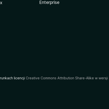
Enterprise
ux
arunkach licencji
Creative Commons Attribution Share-Alike w wersji 