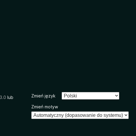
Zmień język
3.0
lub
Zmień motyw