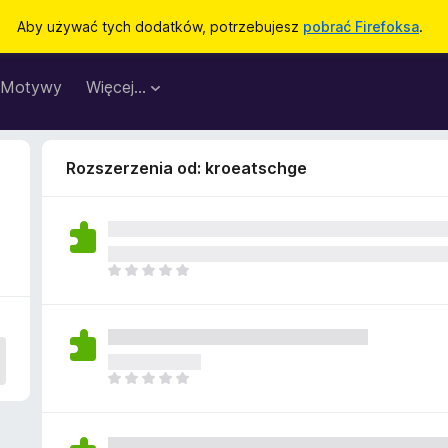
Aby używać tych dodatków, potrzebujesz
pobrać Firefoksa
.
Motywy
Więcej…
Rozszerzenia od: kroeatschge
N
i
e
m
a
j
N
e
i
s
e
z
m