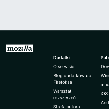
S
t
Dodatki
Pob
r
O serwisie
Dow
o
n
Blog dodatków do
Win
a
Firefoksa
ma
d
Warsztat
o
iOS
rozszerzeń
m
And
o
Strefa autora