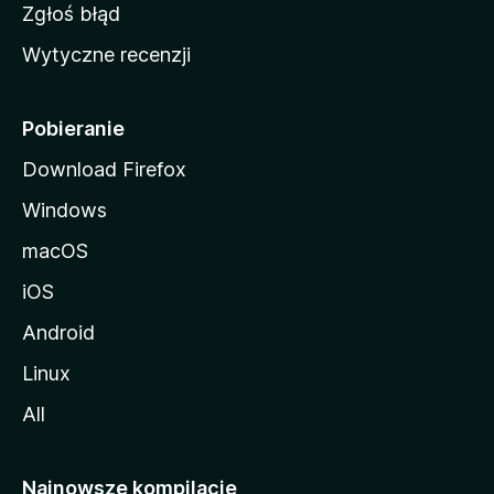
z
Zgłoś błąd
i
Wytyczne recenzji
l
l
i
Pobieranie
Download Firefox
Windows
macOS
iOS
Android
Linux
All
Najnowsze kompilacje