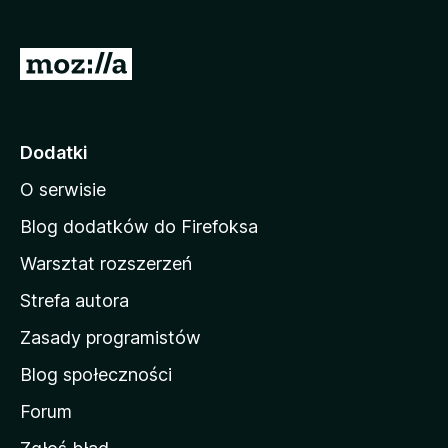
a
r
S
k
t
i
r
F
i
o
Dodatki
r
n
e
O serwisie
a
f
d
Blog dodatków do Firefoksa
o
o
x
Warsztat rozszerzeń
m
Strefa autora
o
w
Zasady programistów
a
Blog społeczności
M
o
Forum
z