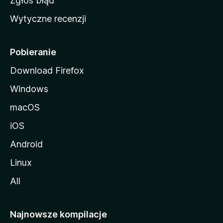
Zgłoś błąd
i
Wytyczne recenzji
l
l
i
Pobieranie
Download Firefox
Windows
macOS
iOS
Android
Linux
All
Najnowsze kompilacje