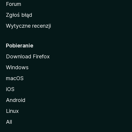
o
Forum
z
Zgłoś błąd
i
Wytyczne recenzji
l
l
i
Pobieranie
Download Firefox
Windows
macOS
iOS
Android
Linux
All