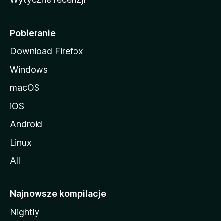
l
l
i
Pobieranie
Download Firefox
Windows
macOS
iOS
Android
Linux
All
Najnowsze kompilacje
Nightly