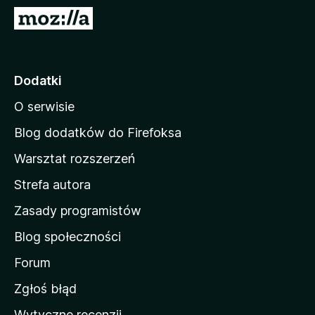
a
S
r
t
k
r
i
o
Dodatki
F
n
i
O serwisie
a
r
d
e
Blog dodatków do Firefoksa
f
o
Warsztat rozszerzeń
o
m
x
Strefa autora
o
w
Zasady programistów
a
Blog społeczności
M
o
Forum
z
Zgłoś błąd
i
Wytyczne recenzji