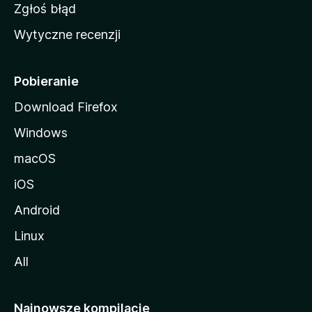
z
Zgłoś błąd
i
Wytyczne recenzji
l
l
i
Pobieranie
Download Firefox
Windows
macOS
iOS
Android
Linux
All
Najnowsze kompilacje