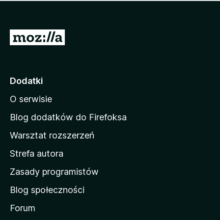
m
c
n
a
z
j
e
e
S
o
s
c
t
z
e
r
c
n
z
o
Dodatki
e
n
o
O serwisie
a
c
d
e
Blog dodatków do Firefoksa
n
o
Warsztat rozszerzeń
m
Strefa autora
o
w
Zasady programistów
a
Blog społeczności
M
o
Forum