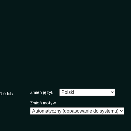
Zmień język
3.0
lub
Zmień motyw