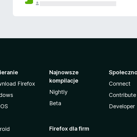
ieranie
Najnowsze
Społeczn
kompilacje
nload Firefox
Connect
Nightly
dows
Contribute
Beta
cOS
Developer
Firefox dla firm
roid