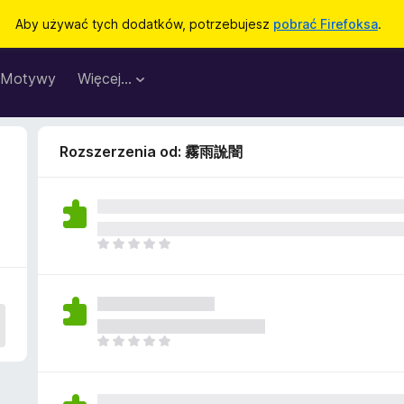
Aby używać tych dodatków, potrzebujesz
pobrać Firefoksa
.
Motywy
Więcej…
Rozszerzenia od: 霧雨詤闇
N
i
e
m
a
j
N
e
i
s
e
z
m