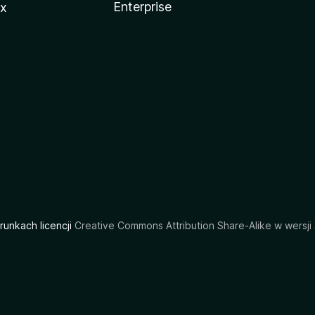
Enterprise
ux
arunkach licencji
Creative Commons Attribution Share-Alike w wersji 