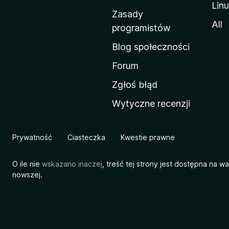
Lin
w
Zasady
a
All
programistów
M
Blog społeczności
o
z
Forum
i
Zgłoś błąd
l
Wytyczne recenzji
l
i
Prywatność
Ciasteczka
Kwestie prawne
O ile nie
wskazano inaczej
, treść tej strony jest dostępna na w
nowszej.