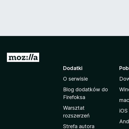
S
t
Dodatki
Pob
r
O serwisie
Dow
o
n
Blog dodatków do
Win
a
Firefoksa
ma
d
Warsztat
o
iOS
rozszerzeń
m
And
o
Strefa autora