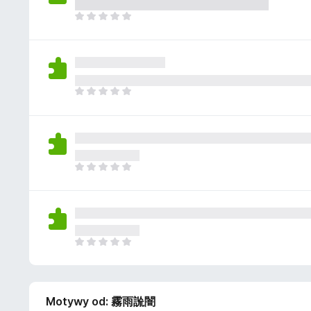
a
n
z
j
N
e
e
i
o
s
e
c
z
m
e
c
a
n
z
j
N
e
e
i
o
s
e
c
z
m
e
c
a
n
z
j
N
e
e
i
o
s
e
c
z
m
e
c
a
n
z
j
N
e
e
i
o
s
e
c
z
m
e
c
Motywy od: 霧雨詤闇
a