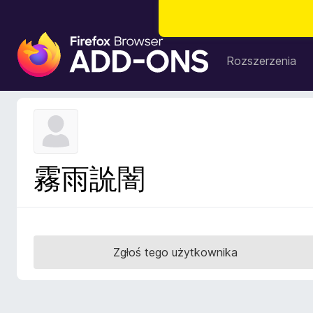
D
o
Rozszerzenia
d
a
t
k
i
d
霧雨詤闇
o
p
r
z
e
Zgłoś tego użytkownika
g
l
ą
d