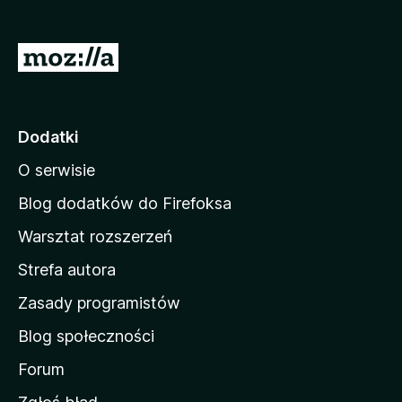
a
r
S
k
t
i
r
F
i
o
Dodatki
r
n
e
O serwisie
a
f
d
Blog dodatków do Firefoksa
o
o
x
Warsztat rozszerzeń
m
Strefa autora
o
w
Zasady programistów
a
Blog społeczności
M
o
Forum
z