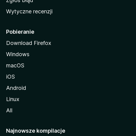
Zgłoś błąd
i
Wytyczne recenzji
l
l
i
Pobieranie
Download Firefox
Windows
macOS
iOS
Android
Linux
All
Najnowsze kompilacje