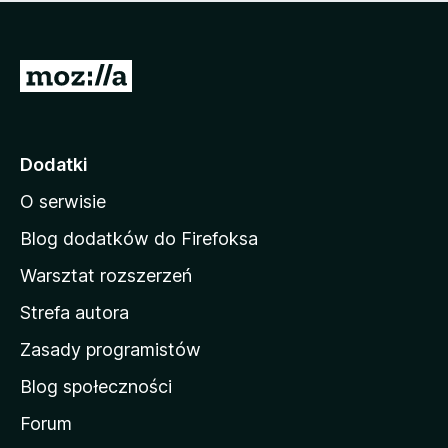
m
c
n
a
z
j
e
e
S
o
s
c
t
z
e
r
c
n
z
o
Dodatki
e
n
o
O serwisie
a
c
d
e
Blog dodatków do Firefoksa
n
o
Warsztat rozszerzeń
m
Strefa autora
o
w
Zasady programistów
a
Blog społeczności
M
o
Forum