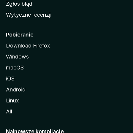
z
Zgłoś błąd
i
Wytyczne recenzji
l
l
i
Pobieranie
Download Firefox
Windows
macOS
iOS
Android
Linux
All
Najnowsze kompilacje