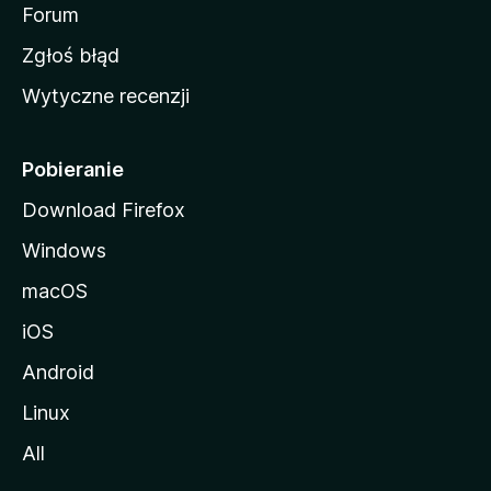
o
Forum
z
Zgłoś błąd
i
Wytyczne recenzji
l
l
i
Pobieranie
Download Firefox
Windows
macOS
iOS
Android
Linux
All