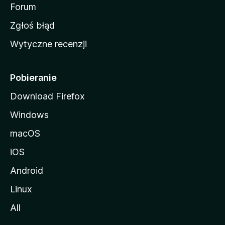
o
Forum
z
Zgłoś błąd
i
Wytyczne recenzji
l
l
i
Pobieranie
Download Firefox
Windows
macOS
iOS
Android
Linux
All