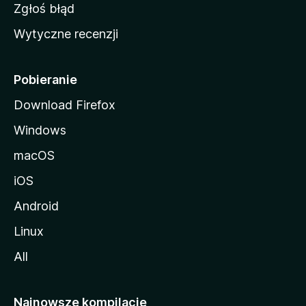
z
Zgłoś błąd
i
Wytyczne recenzji
l
l
i
Pobieranie
Download Firefox
Windows
macOS
iOS
Android
Linux
All
Najnowsze kompilacje