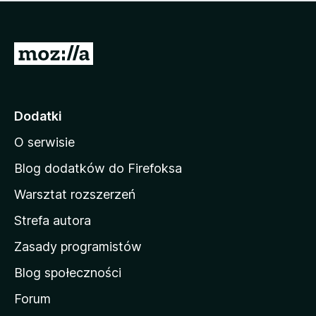
m
c
n
a
z
j
e
e
S
o
s
c
t
z
e
r
c
n
z
o
Dodatki
e
n
o
O serwisie
a
c
d
e
Blog dodatków do Firefoksa
n
o
Warsztat rozszerzeń
m
Strefa autora
o
w
Zasady programistów
a
Blog społeczności
M
o
Forum