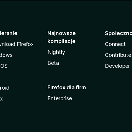
ieranie
Najnowsze
Społeczn
kompilacje
nload Firefox
Connect
Nightly
dows
Contribute
Beta
cOS
Developer
Firefox dla firm
roid
Enterprise
ux