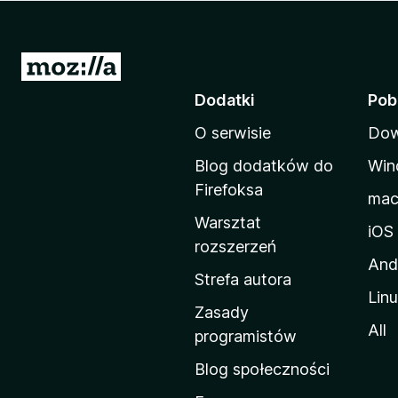
a
r
k
S
i
t
Dodatki
Pob
F
r
i
O serwisie
Dow
o
r
n
e
Blog dodatków do
Win
a
f
Firefoksa
ma
o
d
Warsztat
x
o
iOS
rozszerzeń
m
And
o
Strefa autora
Lin
w
Zasady
a
All
programistów
M
Blog społeczności
o