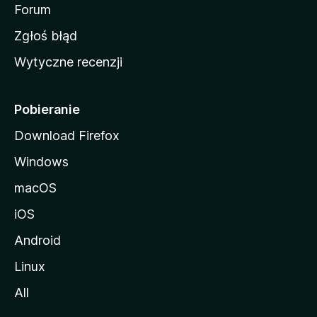
o
Forum
z
Zgłoś błąd
i
Wytyczne recenzji
l
l
i
Pobieranie
Download Firefox
Windows
macOS
iOS
Android
Linux
All