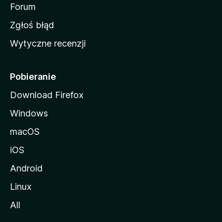
o
Forum
z
Zgłoś błąd
i
Wytyczne recenzji
l
l
i
Pobieranie
Download Firefox
Windows
macOS
iOS
Android
Linux
All