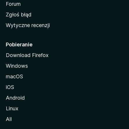
o
Forum
z
Zgłoś błąd
i
Wytyczne recenzji
l
l
i
Pobieranie
Download Firefox
Windows
macOS
iOS
Android
Linux
All