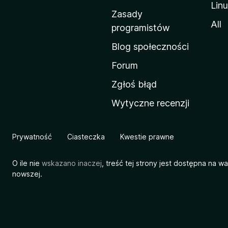
Lin
w
Zasady
a
All
programistów
M
Blog społeczności
o
z
Forum
i
Zgłoś błąd
l
Wytyczne recenzji
l
i
Prywatność
Ciasteczka
Kwestie prawne
O ile nie
wskazano inaczej
, treść tej strony jest dostępna na w
nowszej.