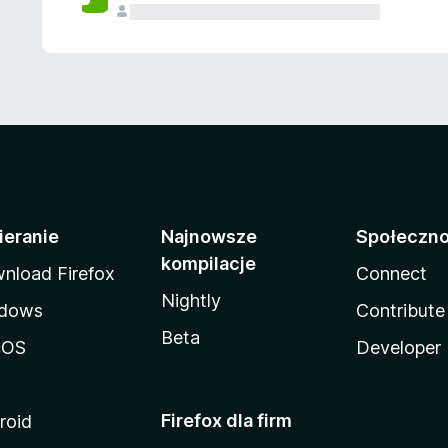
ieranie
Najnowsze
Społeczn
kompilacje
nload Firefox
Connect
Nightly
dows
Contribute
Beta
cOS
Developer
Firefox dla firm
roid