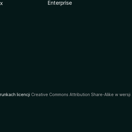
Enterprise
ux
arunkach licencji
Creative Commons Attribution Share-Alike w wersji 