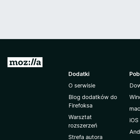
S
t
Dodatki
Pob
r
O serwisie
Dow
o
n
Blog dodatków do
Win
a
Firefoksa
ma
d
Warsztat
o
iOS
rozszerzeń
m
And
o
Strefa autora