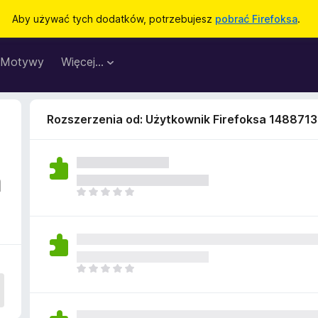
Aby używać tych dodatków, potrzebujesz
pobrać Firefoksa
.
Motywy
Więcej…
Rozszerzenia od: Użytkownik Firefoksa 148871
a
N
i
e
m
a
j
N
e
i
s
e
z
m