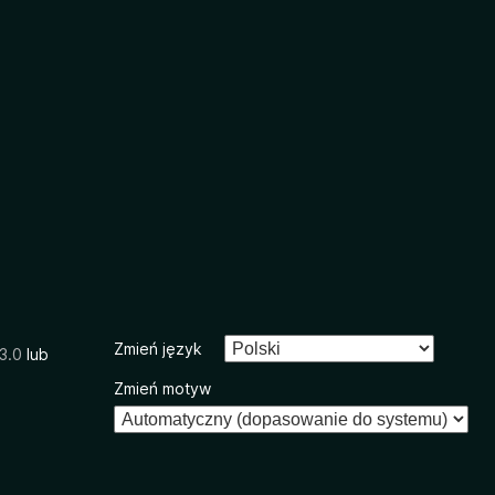
Zmień język
3.0
lub
Zmień motyw