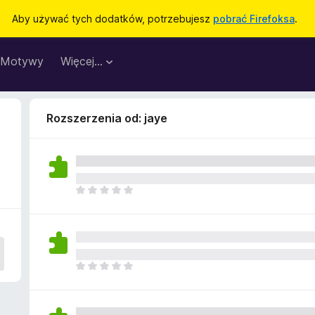
Aby używać tych dodatków, potrzebujesz
pobrać Firefoksa
.
Motywy
Więcej…
Rozszerzenia od: jaye
N
i
e
m
a
j
N
e
i
s
e
z
m