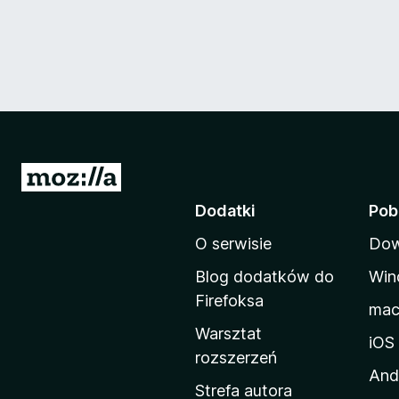
S
t
Dodatki
Pob
r
O serwisie
Dow
o
n
Blog dodatków do
Win
a
Firefoksa
ma
d
Warsztat
o
iOS
rozszerzeń
m
And
o
Strefa autora