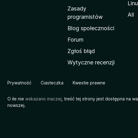
Lin
w
Zasady
a
All
programistów
M
Blog społeczności
o
z
Forum
i
Zgłoś błąd
l
Wytyczne recenzji
l
i
Prywatność
Ciasteczka
Kwestie prawne
O ile nie
wskazano inaczej
, treść tej strony jest dostępna na w
nowszej.