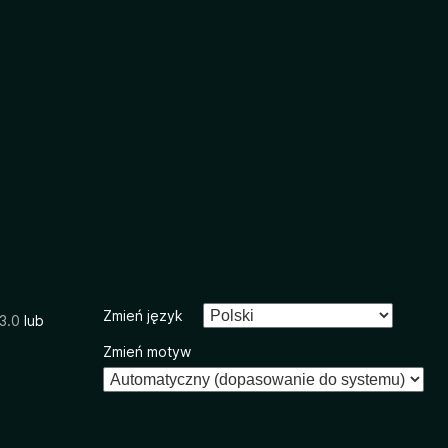
Zmień język
3.0
lub
Zmień motyw