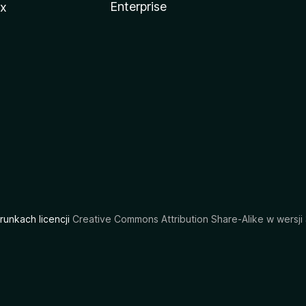
Enterprise
ux
arunkach licencji
Creative Commons Attribution Share-Alike w wersji 