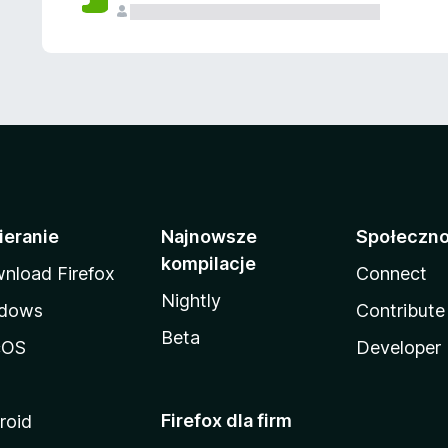
ieranie
Najnowsze
Społeczn
kompilacje
nload Firefox
Connect
Nightly
dows
Contribute
Beta
cOS
Developer
Firefox dla firm
roid