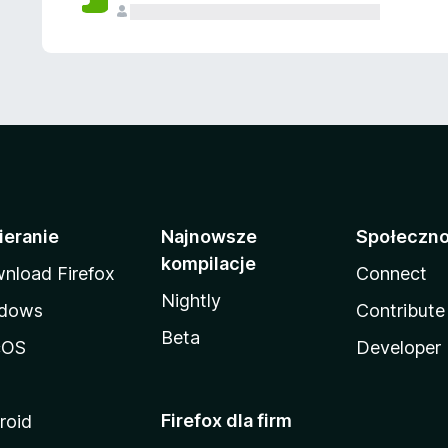
ieranie
Najnowsze
Społeczn
kompilacje
nload Firefox
Connect
Nightly
dows
Contribute
Beta
cOS
Developer
Firefox dla firm
roid