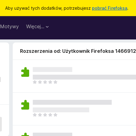
Aby używać tych dodatków, potrzebujesz
pobrać Firefoksa
.
Motywy
Więcej…
Rozszerzenia od: Użytkownik Firefoksa 146691
a
N
i
e
m
a
j
N
e
i
s
e
z
m