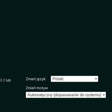
Zmień język
3.0
lub
Zmień motyw