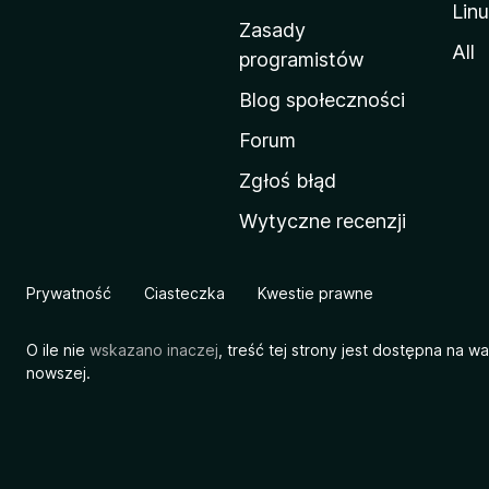
Lin
w
Zasady
a
All
programistów
M
Blog społeczności
o
z
Forum
i
Zgłoś błąd
l
Wytyczne recenzji
l
i
Prywatność
Ciasteczka
Kwestie prawne
O ile nie
wskazano inaczej
, treść tej strony jest dostępna na w
nowszej.