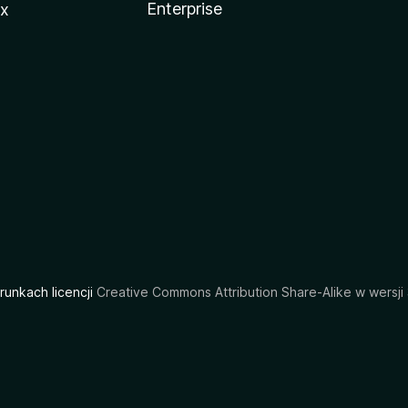
Enterprise
ux
arunkach licencji
Creative Commons Attribution Share-Alike w wersji 