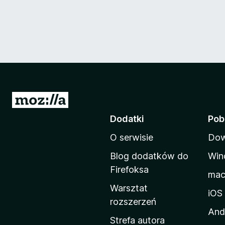
S
t
Dodatki
Pob
r
O serwisie
Dow
o
n
Blog dodatków do
Win
a
Firefoksa
ma
d
Warsztat
o
iOS
rozszerzeń
m
And
o
Strefa autora