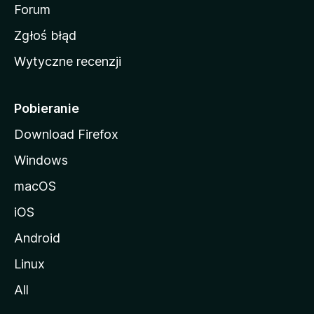
o
Forum
z
Zgłoś błąd
i
Wytyczne recenzji
l
l
i
Pobieranie
Download Firefox
Windows
macOS
iOS
Android
Linux
All