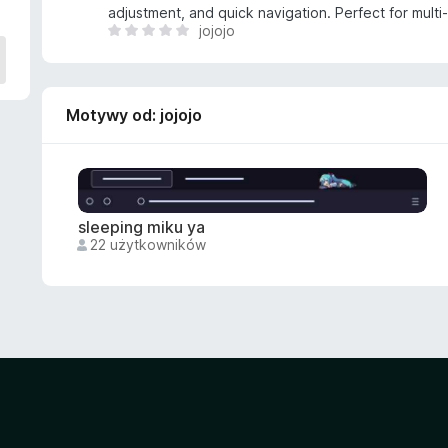
5
adjustment, and quick navigation. Perfect for multi
jojojo
/
N
5
i
e
m
Motywy od: jojojo
a
j
e
s
z
c
sleeping miku ya
z
22 użytkowników
e
o
c
e
n