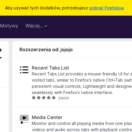
Aby używać tych dodatków, potrzebujesz
pobrać Firefoksa
.
Motywy
Więcej…
Rozszerzenia od: jojojo
Recent Tabs List
Recent Tabs List provides a mouse-friendly UI for 
visited tabs, similar to Firefox’s native Ctrl+Tab swi
persistent visual controls. Lightweight and designe
seamlessly with Firefox’s native interface.
jojojo
O
c
e
n
Media Center
a
Monitor and control all playing media from one pla
:
videos and audio across tabs with playback contro