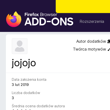
D
o
Rozszerzenia
d
a
t
Autor dodatków
k
Twórca motywów
i
d
jojojo
o
p
r
z
Data założenia konta
e
3 lut 2019
g
Liczba dodatków
l
3
ą
Średnia ocena dodatków autora
d