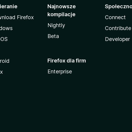
ieranie
Najnowsze
Społeczn
kompilacje
nload Firefox
Connect
Nightly
dows
Contribute
Beta
cOS
Developer
Firefox dla firm
roid
Enterprise
ux