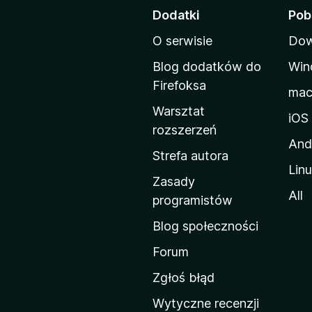
t
Dodatki
Pob
r
O serwisie
Dow
o
n
Blog dodatków do
Win
a
Firefoksa
ma
d
Warsztat
o
iOS
rozszerzeń
m
And
o
Strefa autora
Lin
w
Zasady
a
All
programistów
M
Blog społeczności
o
z
Forum
i
Zgłoś błąd
l
Wytyczne recenzji
l