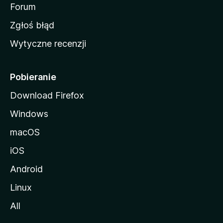
o
Forum
z
Zgłoś błąd
i
Wytyczne recenzji
l
l
i
Pobieranie
Download Firefox
Windows
macOS
iOS
Android
Linux
All