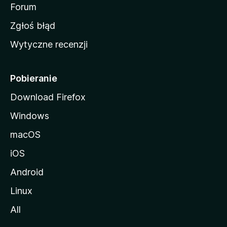
o
Forum
z
Zgłoś błąd
i
Wytyczne recenzji
l
l
i
Pobieranie
Download Firefox
Windows
macOS
iOS
Android
Linux
All