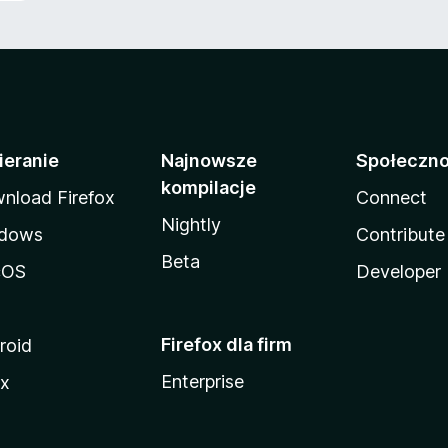
ieranie
Najnowsze
Społeczn
kompilacje
nload Firefox
Connect
Nightly
dows
Contribute
Beta
cOS
Developer
Firefox dla firm
roid
Enterprise
ux