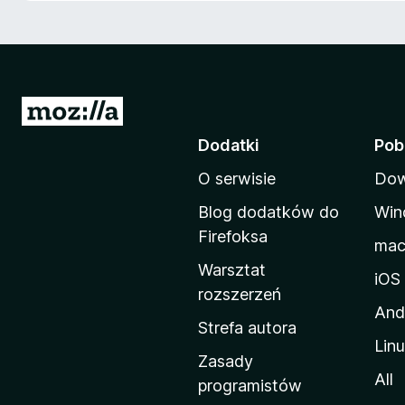
a
r
k
i
F
S
i
t
Dodatki
Pob
r
r
e
O serwisie
Dow
o
f
n
o
Blog dodatków do
Win
a
x
Firefoksa
ma
d
Warsztat
o
iOS
rozszerzeń
m
And
o
Strefa autora
Lin
w
Zasady
a
All
programistów
M