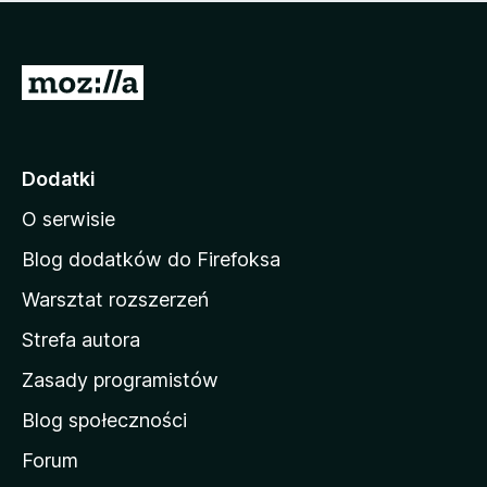
m
c
n
a
z
j
e
e
S
o
s
c
t
z
e
r
c
n
z
o
Dodatki
e
n
o
O serwisie
a
c
d
e
Blog dodatków do Firefoksa
n
o
Warsztat rozszerzeń
m
Strefa autora
o
w
Zasady programistów
a
Blog społeczności
M
o
Forum