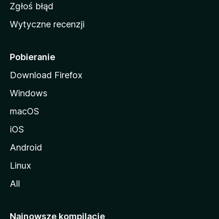
z
Zgłoś błąd
i
Wytyczne recenzji
l
l
i
Pobieranie
Download Firefox
Windows
macOS
iOS
Android
Linux
All
Najnowsze kompilacje