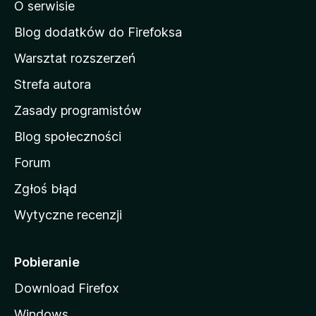
o
O serwisie
a
c
d
e
Blog dodatków do Firefoksa
n
o
Warsztat rozszerzeń
m
Strefa autora
o
w
Zasady programistów
a
Blog społeczności
M
o
Forum
z
Zgłoś błąd
i
Wytyczne recenzji
l
l
i
Pobieranie
Download Firefox
Windows