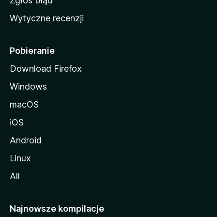
Zgłoś błąd
i
Wytyczne recenzji
l
l
i
Pobieranie
Download Firefox
Windows
macOS
iOS
Android
Linux
All
Najnowsze kompilacje