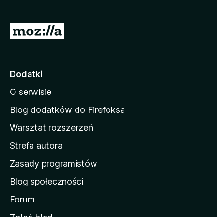
a
r
S
k
t
i
r
F
i
o
Dodatki
r
n
e
O serwisie
a
f
d
Blog dodatków do Firefoksa
o
o
x
Warsztat rozszerzeń
m
Strefa autora
o
w
Zasady programistów
a
Blog społeczności
M
o
Forum
z