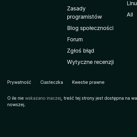
Lin
w
Zasady
a
All
programistów
M
Blog społeczności
o
z
Forum
i
Zgłoś błąd
l
Wytyczne recenzji
l
i
Prywatność
Ciasteczka
Kwestie prawne
O ile nie
wskazano inaczej
, treść tej strony jest dostępna na w
nowszej.