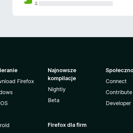
ieranie
Najnowsze
Społeczn
kompilacje
nload Firefox
Connect
Nightly
dows
Contribute
Beta
cOS
Developer
Firefox dla firm
roid