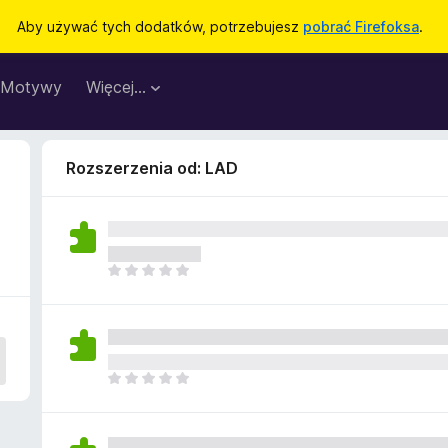
Aby używać tych dodatków, potrzebujesz
pobrać Firefoksa
.
Motywy
Więcej…
Rozszerzenia od: LAD
N
i
e
m
a
j
N
e
i
s
e
z
m