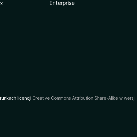
Enterprise
ux
arunkach licencji
Creative Commons Attribution Share-Alike w wersji 