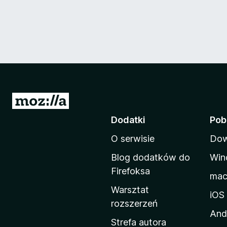
S
t
Dodatki
Pob
r
O serwisie
Dow
o
n
Blog dodatków do
Win
a
Firefoksa
ma
d
Warsztat
o
iOS
rozszerzeń
m
And
o
Strefa autora