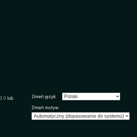
Zmień język
3.0
lub
Zmień motyw