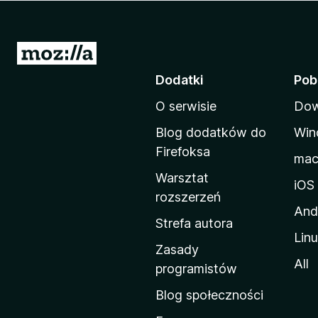
a
r
k
S
i
t
Dodatki
Pob
F
r
i
O serwisie
Dow
o
r
n
e
Blog dodatków do
Win
a
f
Firefoksa
ma
o
d
Warsztat
x
o
iOS
rozszerzeń
m
And
o
Strefa autora
Lin
w
Zasady
a
All
programistów
M
Blog społeczności
o