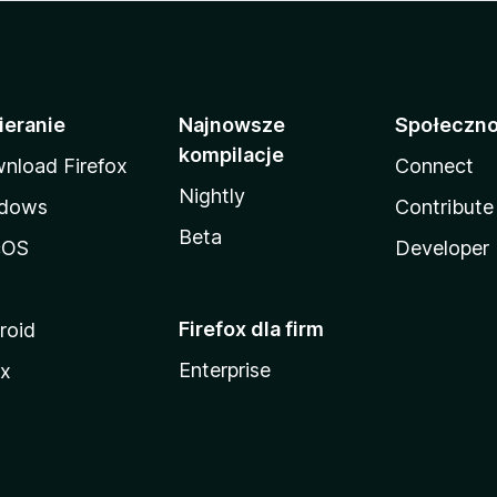
ieranie
Najnowsze
Społeczn
kompilacje
nload Firefox
Connect
Nightly
dows
Contribute
Beta
cOS
Developer
Firefox dla firm
roid
Enterprise
ux