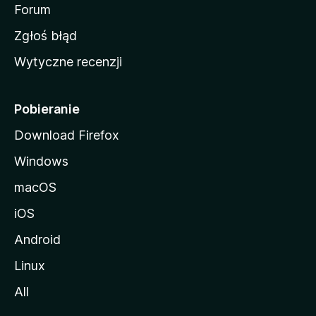
o
Forum
z
Zgłoś błąd
i
Wytyczne recenzji
l
l
i
Pobieranie
Download Firefox
Windows
macOS
iOS
Android
Linux
All