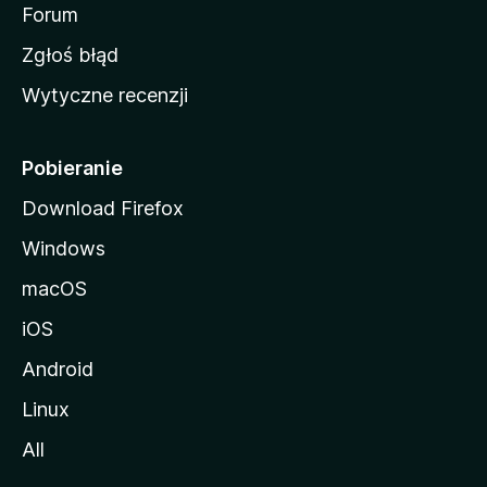
o
Forum
z
Zgłoś błąd
i
Wytyczne recenzji
l
l
i
Pobieranie
Download Firefox
Windows
macOS
iOS
Android
Linux
All