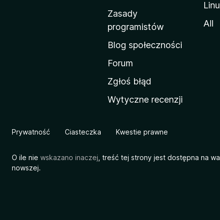
Lin
w
Zasady
a
All
programistów
M
Blog społeczności
o
z
Forum
i
Zgłoś błąd
l
Wytyczne recenzji
l
i
Prywatność
Ciasteczka
Kwestie prawne
O ile nie
wskazano inaczej
, treść tej strony jest dostępna na w
nowszej.