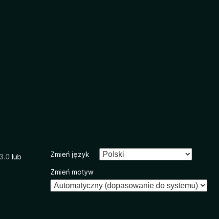
Zmień język
3.0
lub
Zmień motyw