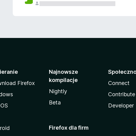
ieranie
Najnowsze
Społeczn
kompilacje
nload Firefox
Connect
Nightly
dows
Contribute
Beta
cOS
Developer
Firefox dla firm
roid