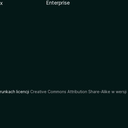
Enterprise
ux
arunkach licencji
Creative Commons Attribution Share-Alike w wersji 