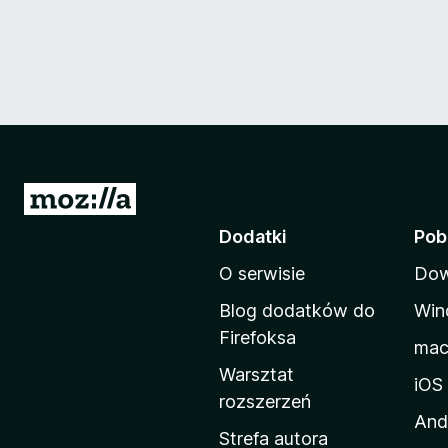
S
t
Dodatki
Pob
r
O serwisie
Dow
o
n
Blog dodatków do
Win
a
Firefoksa
ma
d
Warsztat
o
iOS
rozszerzeń
m
And
o
Strefa autora