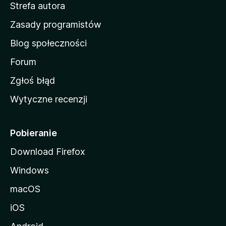
Strefa autora
o
w
Zasady programistów
a
Blog społeczności
M
o
Forum
z
Zgłoś błąd
i
Wytyczne recenzji
l
l
i
Pobieranie
Download Firefox
Windows
macOS
iOS