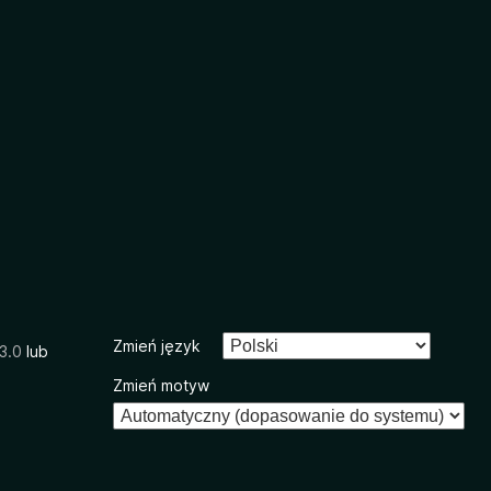
Zmień język
3.0
lub
Zmień motyw