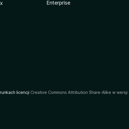
Enterprise
ux
arunkach licencji
Creative Commons Attribution Share-Alike w wersji 