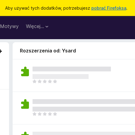
Aby używać tych dodatków, potrzebujesz
pobrać Firefoksa
.
Motywy
Więcej…
Rozszerzenia od: Ysard
N
i
e
m
a
j
N
e
i
s
e
z
m