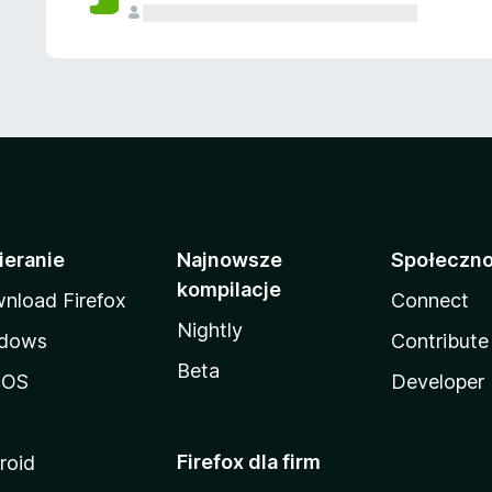
ieranie
Najnowsze
Społeczn
kompilacje
nload Firefox
Connect
Nightly
dows
Contribute
Beta
cOS
Developer
Firefox dla firm
roid