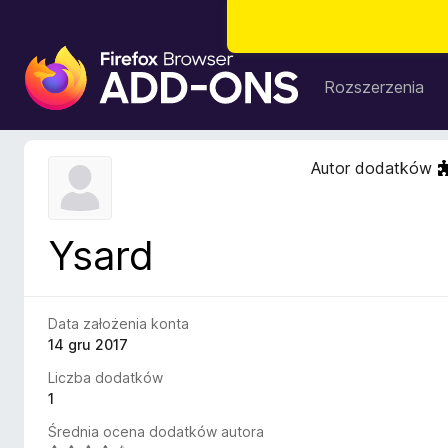
D
o
Rozszerzenia
d
a
t
Autor dodatków
k
i
d
Ysard
o
p
r
z
Data założenia konta
e
14 gru 2017
g
Liczba dodatków
l
1
ą
Średnia ocena dodatków autora
d