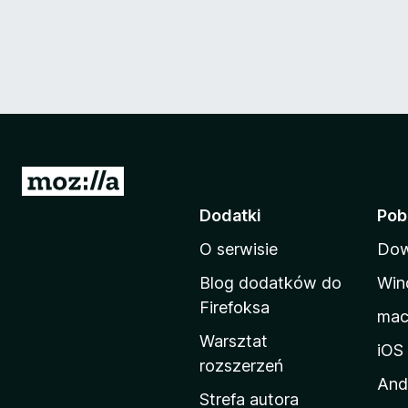
S
t
Dodatki
Pob
r
O serwisie
Dow
o
n
Blog dodatków do
Win
a
Firefoksa
ma
d
Warsztat
o
iOS
rozszerzeń
m
And
o
Strefa autora