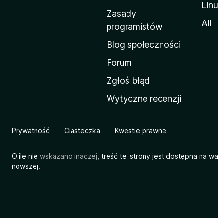
Lin
w
Zasady
a
All
programistów
M
Blog społeczności
o
z
Forum
i
Zgłoś błąd
l
Wytyczne recenzji
l
i
Prywatność
Ciasteczka
Kwestie prawne
O ile nie
wskazano inaczej
, treść tej strony jest dostępna na w
nowszej.