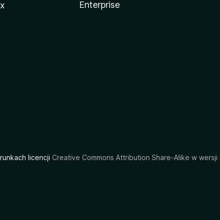
Enterprise
ux
arunkach licencji
Creative Commons Attribution Share-Alike w wersji 