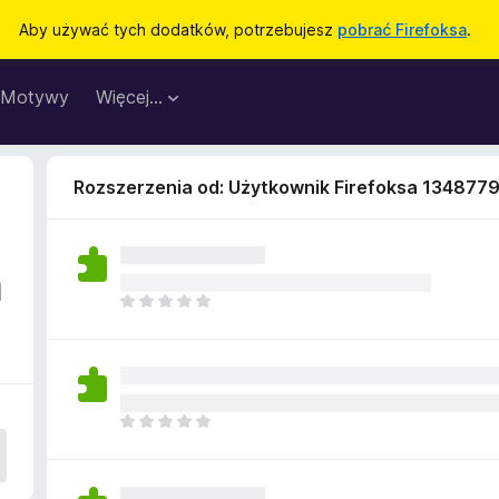
Aby używać tych dodatków, potrzebujesz
pobrać Firefoksa
.
Motywy
Więcej…
Rozszerzenia od: Użytkownik Firefoksa 134877
a
N
i
e
m
a
j
N
e
i
s
e
z
m