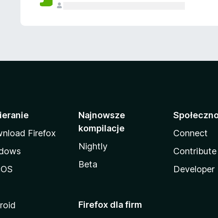
ieranie
Najnowsze
Społeczn
kompilacje
nload Firefox
Connect
Nightly
dows
Contribute
Beta
cOS
Developer
Firefox dla firm
roid