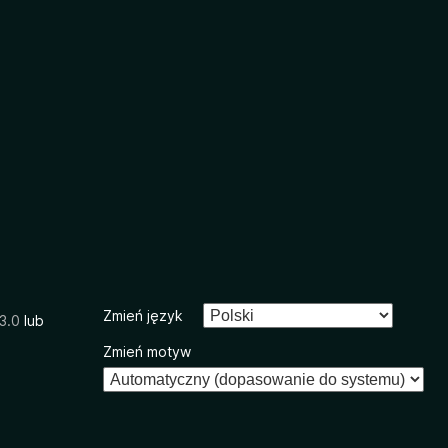
Zmień język
3.0
lub
Zmień motyw