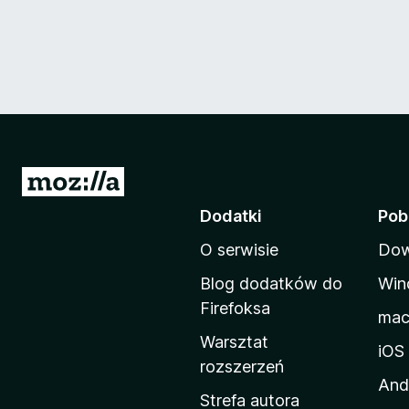
S
t
Dodatki
Pob
r
O serwisie
Dow
o
n
Blog dodatków do
Win
a
Firefoksa
ma
d
Warsztat
o
iOS
rozszerzeń
m
And
o
Strefa autora