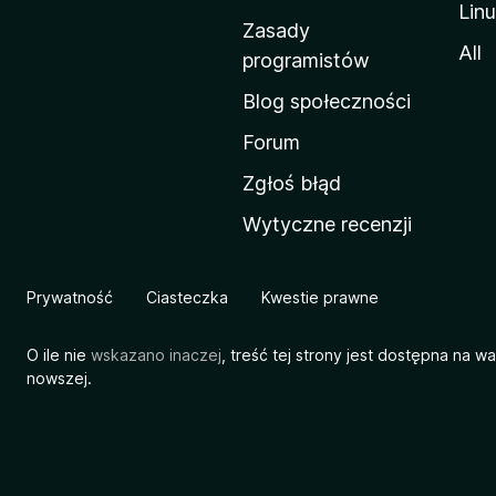
Lin
w
Zasady
a
All
programistów
M
Blog społeczności
o
z
Forum
i
Zgłoś błąd
l
Wytyczne recenzji
l
i
Prywatność
Ciasteczka
Kwestie prawne
O ile nie
wskazano inaczej
, treść tej strony jest dostępna na w
nowszej.