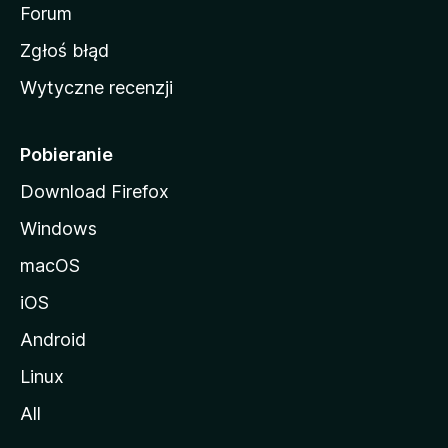
o
Forum
z
Zgłoś błąd
i
Wytyczne recenzji
l
l
i
Pobieranie
Download Firefox
Windows
macOS
iOS
Android
Linux
All