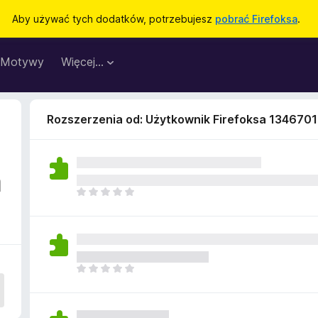
Aby używać tych dodatków, potrzebujesz
pobrać Firefoksa
.
Motywy
Więcej…
Rozszerzenia od: Użytkownik Firefoksa 134670
a
N
i
e
m
a
j
N
e
i
s
e
z
m