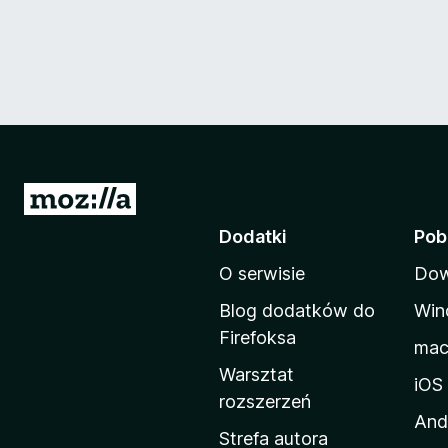
S
t
Dodatki
Pob
r
O serwisie
Dow
o
n
Blog dodatków do
Win
a
Firefoksa
ma
d
Warsztat
o
iOS
rozszerzeń
m
And
o
Strefa autora