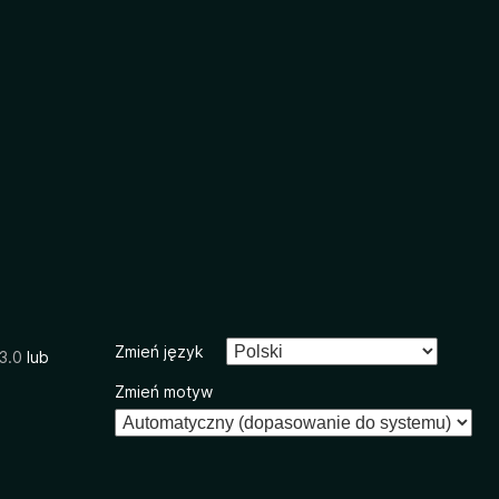
Zmień język
3.0
lub
Zmień motyw