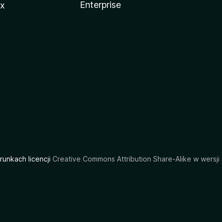
Enterprise
ux
arunkach licencji
Creative Commons Attribution Share-Alike w wersji 