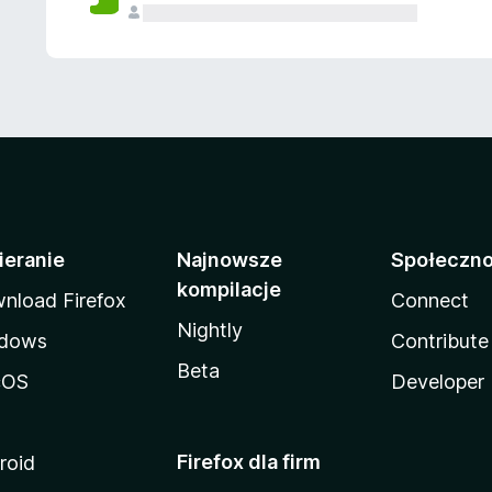
ieranie
Najnowsze
Społeczn
kompilacje
nload Firefox
Connect
Nightly
dows
Contribute
Beta
cOS
Developer
Firefox dla firm
roid