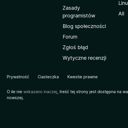
Lin
w
Zasady
a
All
programistów
M
Blog społeczności
o
z
Forum
i
Zgłoś błąd
l
Wytyczne recenzji
l
i
Prywatność
Ciasteczka
Kwestie prawne
O ile nie
wskazano inaczej
, treść tej strony jest dostępna na w
nowszej.