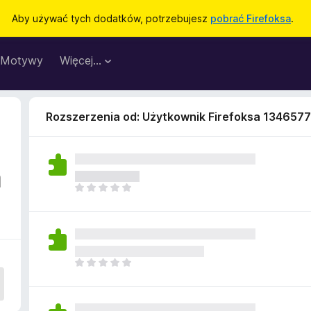
Aby używać tych dodatków, potrzebujesz
pobrać Firefoksa
.
Motywy
Więcej…
Rozszerzenia od: Użytkownik Firefoksa 134657
a
N
i
e
m
a
j
N
e
i
s
e
z
m