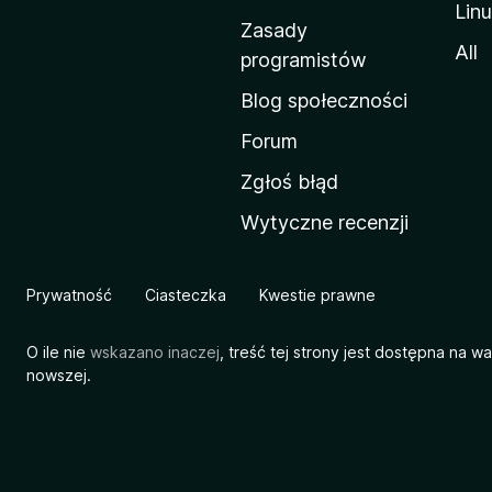
Lin
w
Zasady
a
All
programistów
M
Blog społeczności
o
z
Forum
i
Zgłoś błąd
l
Wytyczne recenzji
l
i
Prywatność
Ciasteczka
Kwestie prawne
O ile nie
wskazano inaczej
, treść tej strony jest dostępna na w
nowszej.