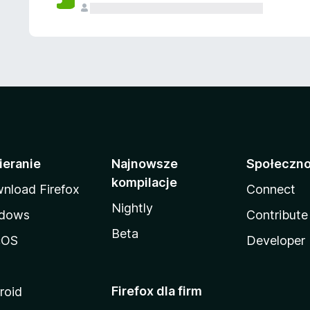
ieranie
Najnowsze
Społeczn
kompilacje
nload Firefox
Connect
Nightly
dows
Contribute
Beta
cOS
Developer
Firefox dla firm
roid