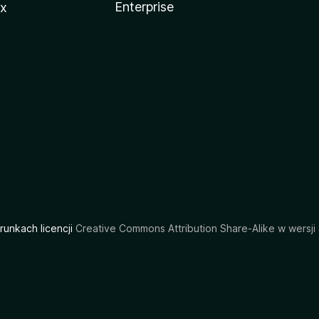
Enterprise
ux
arunkach licencji
Creative Commons Attribution Share-Alike w wersji 