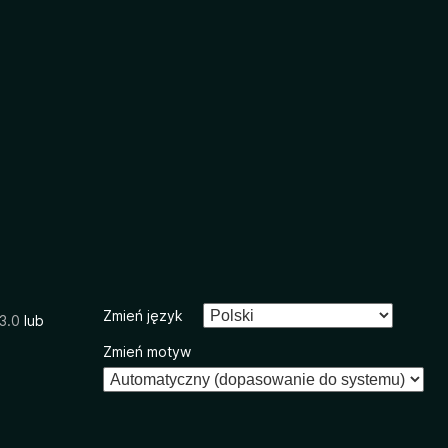
Zmień język
3.0
lub
Zmień motyw