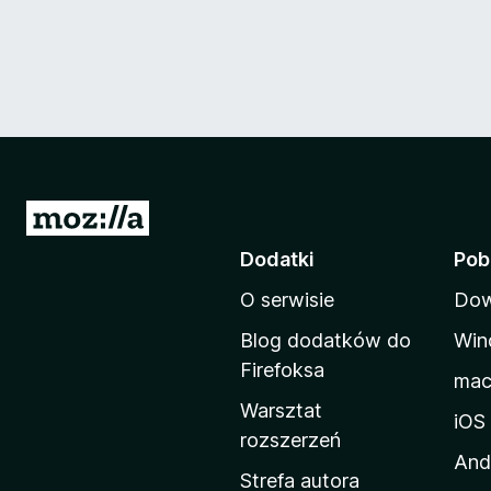
S
t
Dodatki
Pob
r
O serwisie
Dow
o
n
Blog dodatków do
Win
a
Firefoksa
ma
d
Warsztat
o
iOS
rozszerzeń
m
And
o
Strefa autora