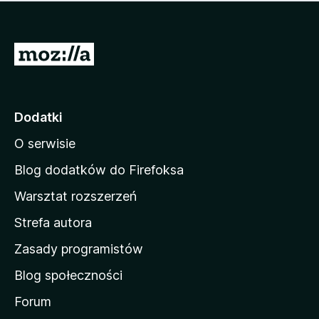
m
c
n
a
z
j
e
e
S
o
s
c
t
z
e
r
c
n
z
o
Dodatki
e
n
o
O serwisie
a
c
d
e
Blog dodatków do Firefoksa
n
o
Warsztat rozszerzeń
m
Strefa autora
o
w
Zasady programistów
a
Blog społeczności
M
o
Forum