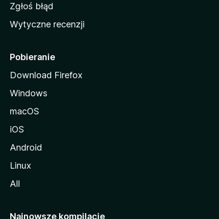
z
Zgłoś błąd
i
Wytyczne recenzji
l
l
i
Pobieranie
Download Firefox
Windows
macOS
iOS
Android
Linux
All
Najnowsze kompilacje